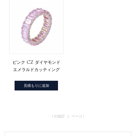
ピンク cz ダイヤモンド
エメラルドカッティング
ローズゴールド、スター
リングシルバーエタニテ
見積もりに追加
ィリング
の合計
1
ページ