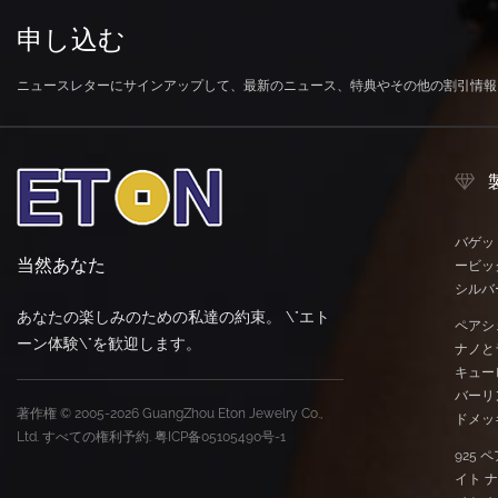
申し込む
ニュースレターにサインアップして、最新のニュース、特典やその他の割引情報
バゲッ
当然あなた
ービッ
シルバ
あなたの楽しみのための私達の約束。 \"エト
ペアシ
ーン体験\"を歓迎します。
ナノと
キュー
バーリ
著作権 © 2005-2026 GuangZhou Eton Jewelry Co.,
ドメッ
Ltd. すべての権利予約.
粤ICP备05105490号-1
925
イト 