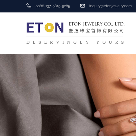
0086-137-9819-9285
inquiry@etonjewelry.com