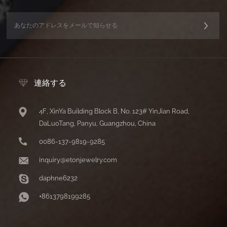
連絡する
4F, XinYa Building Block B, No. 123# YinJian Road,
DaLuoTang, Panyu, Guangzhou, China
0086-137-9819-9285
inquiry@etonjewelry.com
daphne6232
+8613798199285